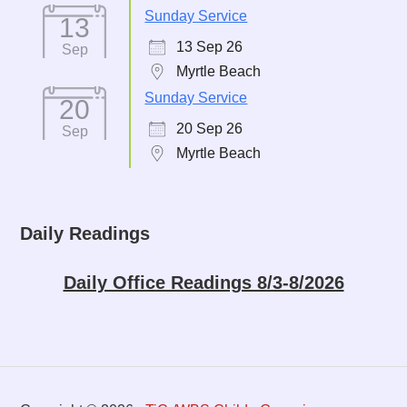
Sunday Service
13
13 Sep 26
Sep
Myrtle Beach
Sunday Service
20
20 Sep 26
Sep
Myrtle Beach
Daily Readings
Daily Office Readings 8/3-8/2026