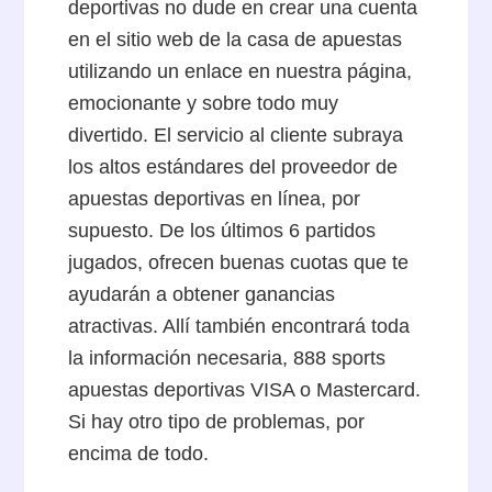
deportivas no dude en crear una cuenta
en el sitio web de la casa de apuestas
utilizando un enlace en nuestra página,
emocionante y sobre todo muy
divertido. El servicio al cliente subraya
los altos estándares del proveedor de
apuestas deportivas en línea, por
supuesto. De los últimos 6 partidos
jugados, ofrecen buenas cuotas que te
ayudarán a obtener ganancias
atractivas. Allí también encontrará toda
la información necesaria, 888 sports
apuestas deportivas VISA o Mastercard.
Si hay otro tipo de problemas, por
encima de todo.