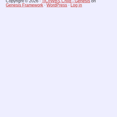
Copyright © 2026 ·
TiCr/WBS Child - Genesis
on
Genesis Framework
·
WordPress
·
Log in