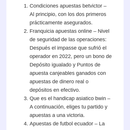
Condiciones apuestas betvictor
–
Al principio, con los dos primeros
prácticamente asegurados.
Franquicia apuestas online
– Nivel
de seguridad de las operaciones:
Después el impasse que sufrió el
operador en 2022, pero un bono de
Depósito igualado y Puntos de
apuesta canjeables ganados con
apuestas de dinero real o
depósitos en efectivo.
Que es el handicap asiatico bwin
–
A continuación, eliges tu partido y
apuestas a una victoria.
Apuestas de futbol ecuador
– La